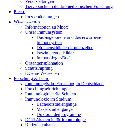
Veranstaltungen
Tierversuche in der biomedizinischen Forschung
Presse
Pressemitteilungen
Wissenswertes
Informationen zu Mpox
Unser Immunsystem
Das angeborene und das erworbene
Immunsystem
Die menschlichen Immunzellen
Faszinierende Bilder
Immunologie-Buch
Organtransplantation
Schutzimpfung
Externe Webseiten
Forschung & Lehre
Immunologische Forschung in Deutschland
Forschungseinrichtungen
Immunologie in die Schulen
Immunologie im Studium
Bachelorstudiengänge
Masterstudiengänge
Doktorandenprogramme
DGfI Akademie für Immunologie
Bilderdatenbank