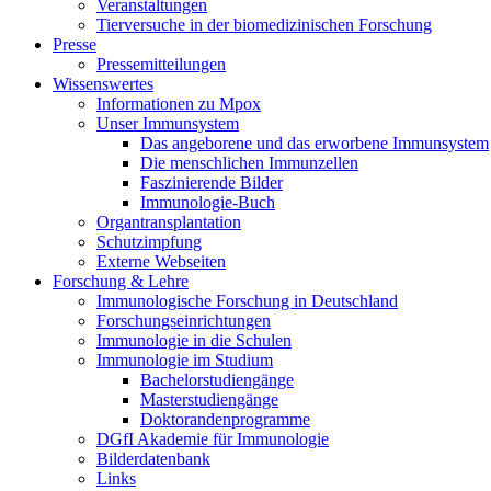
Veranstaltungen
Tierversuche in der biomedizinischen Forschung
Presse
Pressemitteilungen
Wissenswertes
Informationen zu Mpox
Unser Immunsystem
Das angeborene und das erworbene Immunsystem
Die menschlichen Immunzellen
Faszinierende Bilder
Immunologie-Buch
Organtransplantation
Schutzimpfung
Externe Webseiten
Forschung & Lehre
Immunologische Forschung in Deutschland
Forschungseinrichtungen
Immunologie in die Schulen
Immunologie im Studium
Bachelorstudiengänge
Masterstudiengänge
Doktorandenprogramme
DGfI Akademie für Immunologie
Bilderdatenbank
Links