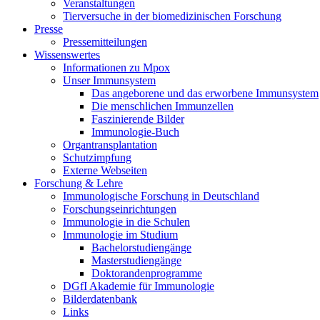
Veranstaltungen
Tierversuche in der biomedizinischen Forschung
Presse
Pressemitteilungen
Wissenswertes
Informationen zu Mpox
Unser Immunsystem
Das angeborene und das erworbene Immunsystem
Die menschlichen Immunzellen
Faszinierende Bilder
Immunologie-Buch
Organtransplantation
Schutzimpfung
Externe Webseiten
Forschung & Lehre
Immunologische Forschung in Deutschland
Forschungseinrichtungen
Immunologie in die Schulen
Immunologie im Studium
Bachelorstudiengänge
Masterstudiengänge
Doktorandenprogramme
DGfI Akademie für Immunologie
Bilderdatenbank
Links