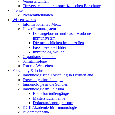
Veranstaltungen
Tierversuche in der biomedizinischen Forschung
Presse
Pressemitteilungen
Wissenswertes
Informationen zu Mpox
Unser Immunsystem
Das angeborene und das erworbene
Immunsystem
Die menschlichen Immunzellen
Faszinierende Bilder
Immunologie-Buch
Organtransplantation
Schutzimpfung
Externe Webseiten
Forschung & Lehre
Immunologische Forschung in Deutschland
Forschungseinrichtungen
Immunologie in die Schulen
Immunologie im Studium
Bachelorstudiengänge
Masterstudiengänge
Doktorandenprogramme
DGfI Akademie für Immunologie
Bilderdatenbank