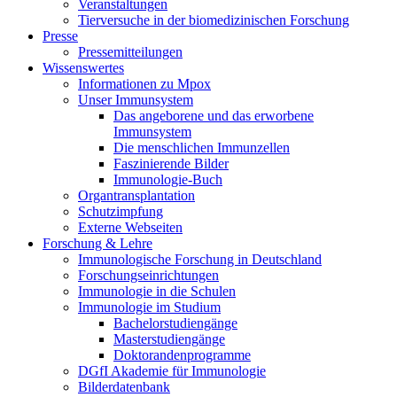
Veranstaltungen
Tierversuche in der biomedizinischen Forschung
Presse
Pressemitteilungen
Wissenswertes
Informationen zu Mpox
Unser Immunsystem
Das angeborene und das erworbene
Immunsystem
Die menschlichen Immunzellen
Faszinierende Bilder
Immunologie-Buch
Organtransplantation
Schutzimpfung
Externe Webseiten
Forschung & Lehre
Immunologische Forschung in Deutschland
Forschungseinrichtungen
Immunologie in die Schulen
Immunologie im Studium
Bachelorstudiengänge
Masterstudiengänge
Doktorandenprogramme
DGfI Akademie für Immunologie
Bilderdatenbank