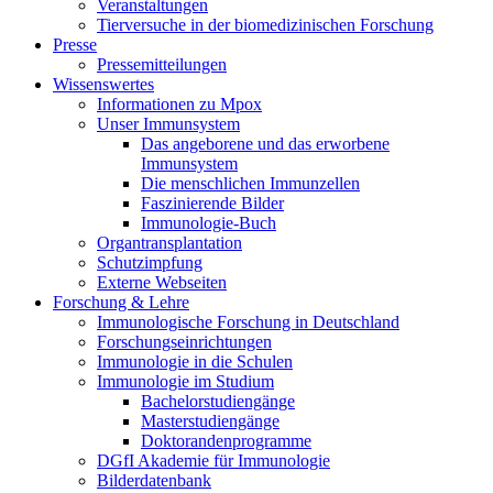
Veranstaltungen
Tierversuche in der biomedizinischen Forschung
Presse
Pressemitteilungen
Wissenswertes
Informationen zu Mpox
Unser Immunsystem
Das angeborene und das erworbene
Immunsystem
Die menschlichen Immunzellen
Faszinierende Bilder
Immunologie-Buch
Organtransplantation
Schutzimpfung
Externe Webseiten
Forschung & Lehre
Immunologische Forschung in Deutschland
Forschungseinrichtungen
Immunologie in die Schulen
Immunologie im Studium
Bachelorstudiengänge
Masterstudiengänge
Doktorandenprogramme
DGfI Akademie für Immunologie
Bilderdatenbank