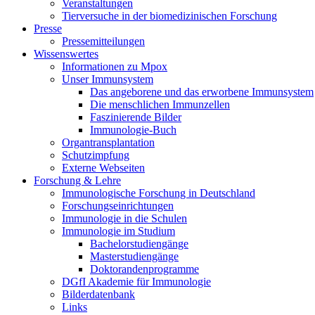
Veranstaltungen
Tierversuche in der biomedizinischen Forschung
Presse
Pressemitteilungen
Wissenswertes
Informationen zu Mpox
Unser Immunsystem
Das angeborene und das erworbene Immunsystem
Die menschlichen Immunzellen
Faszinierende Bilder
Immunologie-Buch
Organtransplantation
Schutzimpfung
Externe Webseiten
Forschung & Lehre
Immunologische Forschung in Deutschland
Forschungseinrichtungen
Immunologie in die Schulen
Immunologie im Studium
Bachelorstudiengänge
Masterstudiengänge
Doktorandenprogramme
DGfI Akademie für Immunologie
Bilderdatenbank
Links