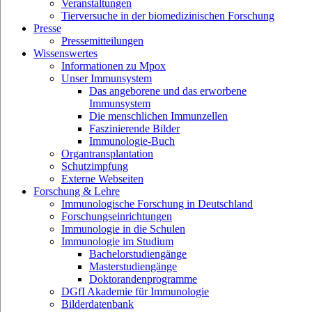
Veranstaltungen
Tierversuche in der biomedizinischen Forschung
Presse
Pressemitteilungen
Wissenswertes
Informationen zu Mpox
Unser Immunsystem
Das angeborene und das erworbene
Immunsystem
Die menschlichen Immunzellen
Faszinierende Bilder
Immunologie-Buch
Organtransplantation
Schutzimpfung
Externe Webseiten
Forschung & Lehre
Immunologische Forschung in Deutschland
Forschungseinrichtungen
Immunologie in die Schulen
Immunologie im Studium
Bachelorstudiengänge
Masterstudiengänge
Doktorandenprogramme
DGfI Akademie für Immunologie
Bilderdatenbank