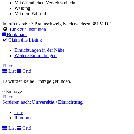
Mit öffentlichen Verkehrsmitteln
Walking
Mit dem Fahrrad
Inhoffenstraße 7
Braunschweig
Niedersachsen
38124
DE
Link zur Institution
Bookmark
Claim this Listing
Einrichtungen in der Nähe
Weitere Einrichtungen
Filter
List
Grid
Es wurden keine Einträge gefunden.
0 Einträge
Filter
Sortieren nach:
Universität / Einrichtung
Title
Random
List
Grid