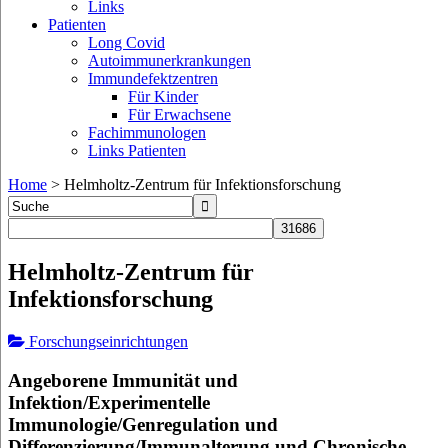
Links
Patienten
Long Covid
Autoimmunerkrankungen
Immundefektzentren
Für Kinder
Für Erwachsene
Fachimmunologen
Links Patienten
Home
>
Helmholtz-Zentrum für Infektionsforschung
Helmholtz-Zentrum für
Infektionsforschung
Forschungseinrichtungen
Angeborene Immunität und
Infektion/Experimentelle
Immunologie/Genregulation und
Differenzierung/Immunalterung und Chronische