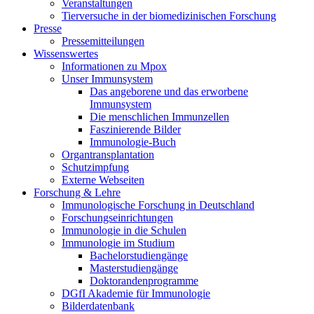
Veranstaltungen
Tierversuche in der biomedizinischen Forschung
Presse
Pressemitteilungen
Wissenswertes
Informationen zu Mpox
Unser Immunsystem
Das angeborene und das erworbene
Immunsystem
Die menschlichen Immunzellen
Faszinierende Bilder
Immunologie-Buch
Organtransplantation
Schutzimpfung
Externe Webseiten
Forschung & Lehre
Immunologische Forschung in Deutschland
Forschungseinrichtungen
Immunologie in die Schulen
Immunologie im Studium
Bachelorstudiengänge
Masterstudiengänge
Doktorandenprogramme
DGfI Akademie für Immunologie
Bilderdatenbank