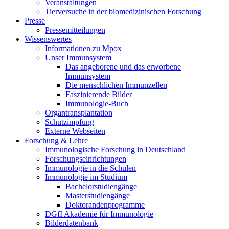
Veranstaltungen
Tierversuche in der biomedizinischen Forschung
Presse
Pressemitteilungen
Wissenswertes
Informationen zu Mpox
Unser Immunsystem
Das angeborene und das erworbene
Immunsystem
Die menschlichen Immunzellen
Faszinierende Bilder
Immunologie-Buch
Organtransplantation
Schutzimpfung
Externe Webseiten
Forschung & Lehre
Immunologische Forschung in Deutschland
Forschungseinrichtungen
Immunologie in die Schulen
Immunologie im Studium
Bachelorstudiengänge
Masterstudiengänge
Doktorandenprogramme
DGfI Akademie für Immunologie
Bilderdatenbank