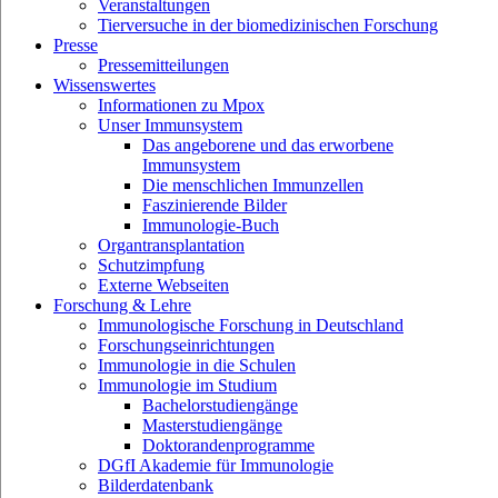
Veranstaltungen
Tierversuche in der biomedizinischen Forschung
Presse
Pressemitteilungen
Wissenswertes
Informationen zu Mpox
Unser Immunsystem
Das angeborene und das erworbene
Immunsystem
Die menschlichen Immunzellen
Faszinierende Bilder
Immunologie-Buch
Organtransplantation
Schutzimpfung
Externe Webseiten
Forschung & Lehre
Immunologische Forschung in Deutschland
Forschungseinrichtungen
Immunologie in die Schulen
Immunologie im Studium
Bachelorstudiengänge
Masterstudiengänge
Doktorandenprogramme
DGfI Akademie für Immunologie
Bilderdatenbank