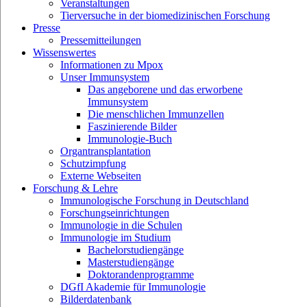
Veranstaltungen
Tierversuche in der biomedizinischen Forschung
Presse
Pressemitteilungen
Wissenswertes
Informationen zu Mpox
Unser Immunsystem
Das angeborene und das erworbene
Immunsystem
Die menschlichen Immunzellen
Faszinierende Bilder
Immunologie-Buch
Organtransplantation
Schutzimpfung
Externe Webseiten
Forschung & Lehre
Immunologische Forschung in Deutschland
Forschungseinrichtungen
Immunologie in die Schulen
Immunologie im Studium
Bachelorstudiengänge
Masterstudiengänge
Doktorandenprogramme
DGfI Akademie für Immunologie
Bilderdatenbank