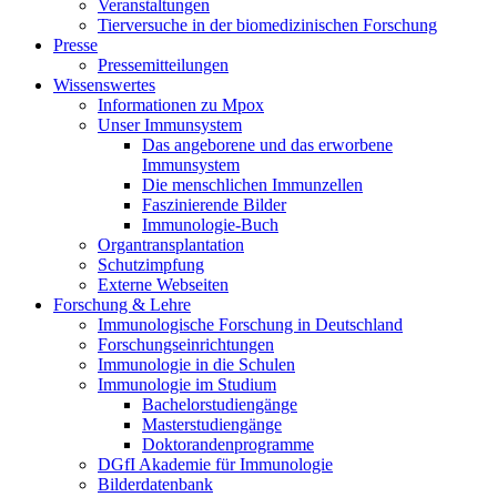
Veranstaltungen
Tierversuche in der biomedizinischen Forschung
Presse
Pressemitteilungen
Wissenswertes
Informationen zu Mpox
Unser Immunsystem
Das angeborene und das erworbene
Immunsystem
Die menschlichen Immunzellen
Faszinierende Bilder
Immunologie-Buch
Organtransplantation
Schutzimpfung
Externe Webseiten
Forschung & Lehre
Immunologische Forschung in Deutschland
Forschungseinrichtungen
Immunologie in die Schulen
Immunologie im Studium
Bachelorstudiengänge
Masterstudiengänge
Doktorandenprogramme
DGfI Akademie für Immunologie
Bilderdatenbank