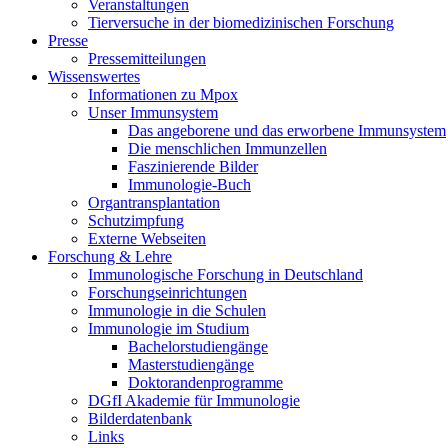
Veranstaltungen
Tierversuche in der biomedizinischen Forschung
Presse
Pressemitteilungen
Wissenswertes
Informationen zu Mpox
Unser Immunsystem
Das angeborene und das erworbene Immunsystem
Die menschlichen Immunzellen
Faszinierende Bilder
Immunologie-Buch
Organtransplantation
Schutzimpfung
Externe Webseiten
Forschung & Lehre
Immunologische Forschung in Deutschland
Forschungseinrichtungen
Immunologie in die Schulen
Immunologie im Studium
Bachelorstudiengänge
Masterstudiengänge
Doktorandenprogramme
DGfI Akademie für Immunologie
Bilderdatenbank
Links