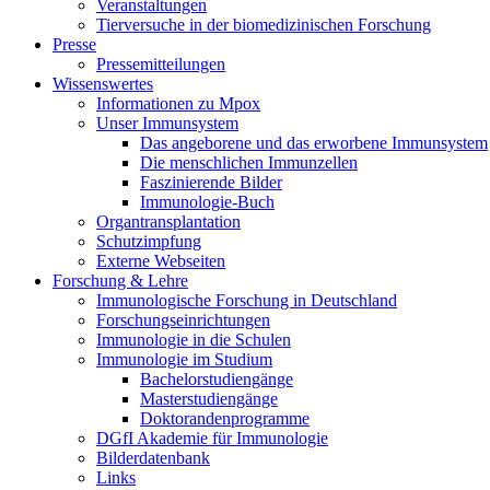
Veranstaltungen
Tierversuche in der biomedizinischen Forschung
Presse
Pressemitteilungen
Wissenswertes
Informationen zu Mpox
Unser Immunsystem
Das angeborene und das erworbene Immunsystem
Die menschlichen Immunzellen
Faszinierende Bilder
Immunologie-Buch
Organtransplantation
Schutzimpfung
Externe Webseiten
Forschung & Lehre
Immunologische Forschung in Deutschland
Forschungseinrichtungen
Immunologie in die Schulen
Immunologie im Studium
Bachelorstudiengänge
Masterstudiengänge
Doktorandenprogramme
DGfI Akademie für Immunologie
Bilderdatenbank
Links