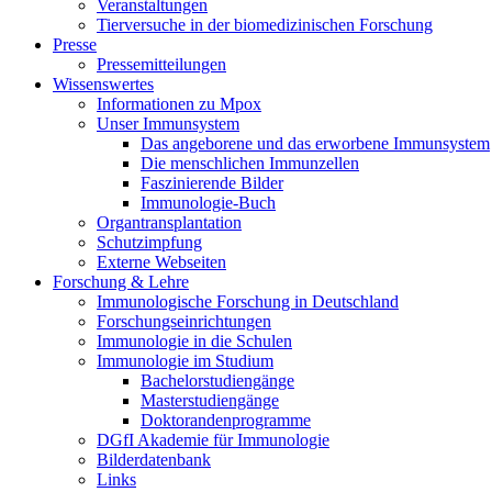
Veranstaltungen
Tierversuche in der biomedizinischen Forschung
Presse
Pressemitteilungen
Wissenswertes
Informationen zu Mpox
Unser Immunsystem
Das angeborene und das erworbene Immunsystem
Die menschlichen Immunzellen
Faszinierende Bilder
Immunologie-Buch
Organtransplantation
Schutzimpfung
Externe Webseiten
Forschung & Lehre
Immunologische Forschung in Deutschland
Forschungseinrichtungen
Immunologie in die Schulen
Immunologie im Studium
Bachelorstudiengänge
Masterstudiengänge
Doktorandenprogramme
DGfI Akademie für Immunologie
Bilderdatenbank
Links