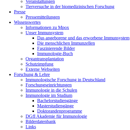
Veranstaltungen
Tierversuche in der biomedizinischen Forschung
Presse
Pressemitteilungen
Wissenswertes
Informationen zu Mpox
Unser Immunsystem
Das angeborene und das erworbene Immunsystem
Die menschlichen Immunzellen
Faszinierende Bilder
Immunologie-Buch
Organtransplantation
Schutzimpfung
Externe Webseiten
Forschung & Lehre
Immunologische Forschung in Deutschland
Forschungseinrichtungen
Immunologie in die Schulen
Immunologie im Studium
Bachelorstudiengänge
Masterstudiengänge
Doktorandenprogramme
DGfI Akademie für Immunologie
Bilderdatenbank
Links