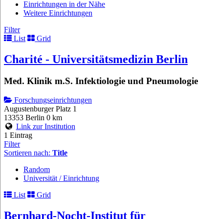
Einrichtungen in der Nähe
Weitere Einrichtungen
Filter
List
Grid
Charité - Universitätsmedizin Berlin
Med. Klinik m.S. Infektiologie und Pneumologie
Forschungseinrichtungen
Augustenburger Platz 1
13353 Berlin
0 km
Link zur Institution
1 Eintrag
Filter
Sortieren nach:
Title
Random
Universität / Einrichtung
List
Grid
Bernhard-Nocht-Institut für