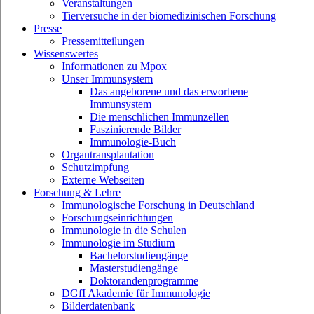
Veranstaltungen
Tierversuche in der biomedizinischen Forschung
Presse
Pressemitteilungen
Wissenswertes
Informationen zu Mpox
Unser Immunsystem
Das angeborene und das erworbene
Immunsystem
Die menschlichen Immunzellen
Faszinierende Bilder
Immunologie-Buch
Organtransplantation
Schutzimpfung
Externe Webseiten
Forschung & Lehre
Immunologische Forschung in Deutschland
Forschungseinrichtungen
Immunologie in die Schulen
Immunologie im Studium
Bachelorstudiengänge
Masterstudiengänge
Doktorandenprogramme
DGfI Akademie für Immunologie
Bilderdatenbank