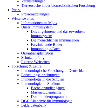
Veranstaltungen
Tierversuche in der biomedizinischen Forschung
Presse
Pressemitteilungen
Wissenswertes
Informationen zu Mpox
Unser Immunsystem
Das angeborene und das erworbene
Immunsystem
Die menschlichen Immunzellen
Faszinierende Bilder
Immunologie-Buch
Organtransplantation
Schutzimpfung
Externe Webseiten
Forschung & Lehre
Immunologische Forschung in Deutschland
Forschungseinrichtungen
Immunologie in die Schulen
Immunologie im Studium
Bachelorstudiengänge
Masterstudiengänge
Doktorandenprogramme
DGfI Akademie für Immunologie
Bilderdatenbank