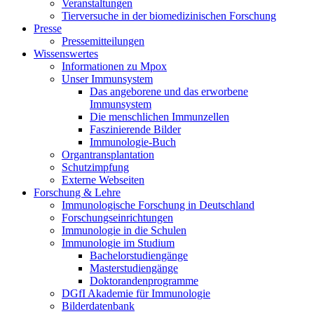
Veranstaltungen
Tierversuche in der biomedizinischen Forschung
Presse
Pressemitteilungen
Wissenswertes
Informationen zu Mpox
Unser Immunsystem
Das angeborene und das erworbene
Immunsystem
Die menschlichen Immunzellen
Faszinierende Bilder
Immunologie-Buch
Organtransplantation
Schutzimpfung
Externe Webseiten
Forschung & Lehre
Immunologische Forschung in Deutschland
Forschungseinrichtungen
Immunologie in die Schulen
Immunologie im Studium
Bachelorstudiengänge
Masterstudiengänge
Doktorandenprogramme
DGfI Akademie für Immunologie
Bilderdatenbank