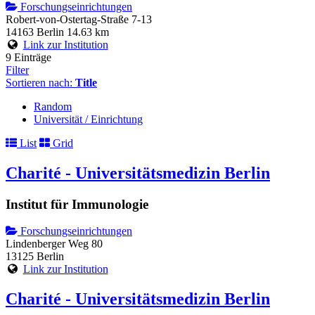
Forschungseinrichtungen
Robert-von-Ostertag-Straße 7-13
14163 Berlin
14.63 km
Link zur Institution
9 Einträge
Filter
Sortieren nach:
Title
Random
Universität / Einrichtung
List
Grid
Charité - Universitätsmedizin Berlin
Institut für Immunologie
Forschungseinrichtungen
Lindenberger Weg 80
13125 Berlin
Link zur Institution
Charité - Universitätsmedizin Berlin