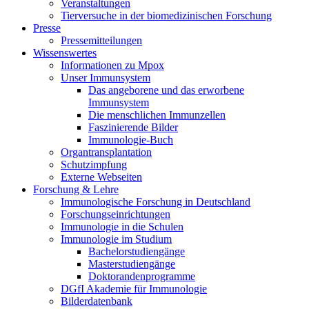
Veranstaltungen
Tierversuche in der biomedizinischen Forschung
Presse
Pressemitteilungen
Wissenswertes
Informationen zu Mpox
Unser Immunsystem
Das angeborene und das erworbene
Immunsystem
Die menschlichen Immunzellen
Faszinierende Bilder
Immunologie-Buch
Organtransplantation
Schutzimpfung
Externe Webseiten
Forschung & Lehre
Immunologische Forschung in Deutschland
Forschungseinrichtungen
Immunologie in die Schulen
Immunologie im Studium
Bachelorstudiengänge
Masterstudiengänge
Doktorandenprogramme
DGfI Akademie für Immunologie
Bilderdatenbank