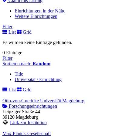
Claim this Listing
Einrichtungen in der Nähe
Weitere Einrichtungen
Filter
List
Grid
Es wurden keine Einträge gefunden.
0 Einträge
Filter
Sortieren nach:
Random
Title
Universität / Einrichtung
List
Grid
Otto-von-Guericke Universität Magdeburg
Forschungseinrichtungen
Leipziger Straße 44
39120 Magdeburg
Link zur Institution
Max-Planck-Gesellschaft