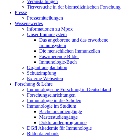
Veranstaltungen
Tierversuche in der biomedizinischen Forschung
Presse
Pressemitteilungen
Wissenswertes
Informationen zu Mpox
Unser Immunsystem
Das angeborene und das erworbene
Immunsystem
Die menschlichen Immunzellen
Faszinierende Bilder
Immunologie-Buch
Organtransplantation
Schutzimpfung
Externe Webseiten
Forschung & Lehre
Immunologische Forschung in Deutschland
Forschungseinrichtungen
Immunologie in die Schulen
Immunologie im Studium
Bachelorstudiengänge
Masterstudiengänge
Doktorandenprogramme
DGfI Akademie für Immunologie
Bilderdatenbank