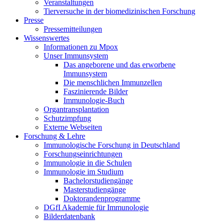
Veranstaltungen
Tierversuche in der biomedizinischen Forschung
Presse
Pressemitteilungen
Wissenswertes
Informationen zu Mpox
Unser Immunsystem
Das angeborene und das erworbene
Immunsystem
Die menschlichen Immunzellen
Faszinierende Bilder
Immunologie-Buch
Organtransplantation
Schutzimpfung
Externe Webseiten
Forschung & Lehre
Immunologische Forschung in Deutschland
Forschungseinrichtungen
Immunologie in die Schulen
Immunologie im Studium
Bachelorstudiengänge
Masterstudiengänge
Doktorandenprogramme
DGfI Akademie für Immunologie
Bilderdatenbank