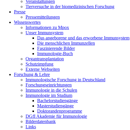
Veranstaltungen
Tierversuche in der biomedizinischen Forschung
Presse
Pressemitteilungen
Wissenswertes
Informationen zu Mpox
Unser Immunsystem
Das angeborene und das erworbene Immunsystem
Die menschlichen Immunzellen
Faszinierende Bilder
Immunologie-Buch
Organtransplantation
Schutzimpfung
Externe Webseiten
Forschung & Lehre
Immunologische Forschung in Deutschland
Forschungseinrichtungen
Immunologie in die Schulen
Immunologie im Studium
Bachelorstudiengänge
Masterstudiengänge
Doktorandenprogramme
DGfI Akademie für Immunologie
Bilderdatenbank
Links