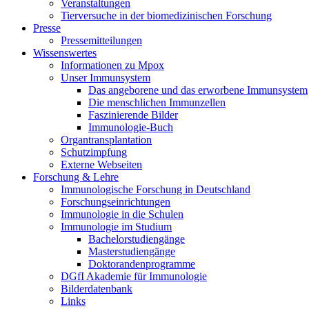
Veranstaltungen
Tierversuche in der biomedizinischen Forschung
Presse
Pressemitteilungen
Wissenswertes
Informationen zu Mpox
Unser Immunsystem
Das angeborene und das erworbene Immunsystem
Die menschlichen Immunzellen
Faszinierende Bilder
Immunologie-Buch
Organtransplantation
Schutzimpfung
Externe Webseiten
Forschung & Lehre
Immunologische Forschung in Deutschland
Forschungseinrichtungen
Immunologie in die Schulen
Immunologie im Studium
Bachelorstudiengänge
Masterstudiengänge
Doktorandenprogramme
DGfI Akademie für Immunologie
Bilderdatenbank
Links