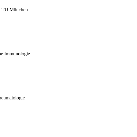
nd TU München
che Immunologie
heumatologie