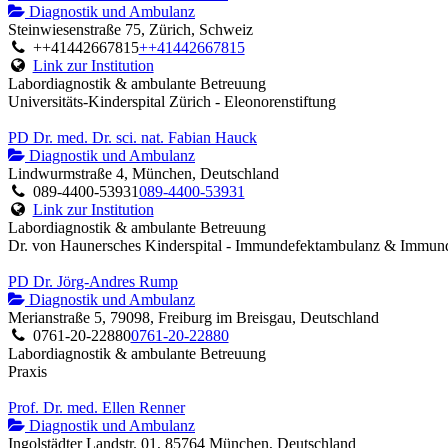
Diagnostik und Ambulanz
Steinwiesenstraße 75, Zürich, Schweiz
++41442667815
++41442667815
Link zur Institution
Labordiagnostik & ambulante Betreuung
Universitäts-Kinderspital Zürich - Eleonorenstiftung
PD Dr. med. Dr. sci. nat. Fabian Hauck
Diagnostik und Ambulanz
Lindwurmstraße 4, München, Deutschland
089-4400-53931
089-4400-53931
Link zur Institution
Labordiagnostik & ambulante Betreuung
Dr. von Haunersches Kinderspital - Immundefektambulanz & Immund
PD Dr. Jörg-Andres Rump
Diagnostik und Ambulanz
Merianstraße 5, 79098, Freiburg im Breisgau, Deutschland
0761-20-22880
0761-20-22880
Labordiagnostik & ambulante Betreuung
Praxis
Prof. Dr. med. Ellen Renner
Diagnostik und Ambulanz
Ingolstädter Landstr. 01, 85764 München, Deutschland