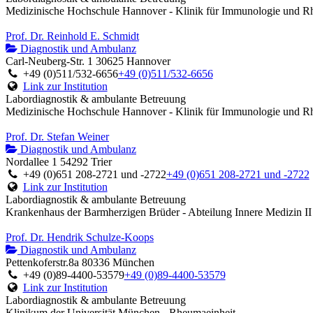
Medizinische Hochschule Hannover - Klinik für Immunologie und R
Prof. Dr. Reinhold E. Schmidt
Diagnostik und Ambulanz
Carl-Neuberg-Str. 1 30625 Hannover
+49 (0)511/532-6656
+49 (0)511/532-6656
Link zur Institution
Labordiagnostik & ambulante Betreuung
Medizinische Hochschule Hannover - Klinik für Immunologie und R
Prof. Dr. Stefan Weiner
Diagnostik und Ambulanz
Nordallee 1 54292 Trier
+49 (0)651 208-2721 und -2722
+49 (0)651 208-2721 und -2722
Link zur Institution
Labordiagnostik & ambulante Betreuung
Krankenhaus der Barmherzigen Brüder - Abteilung Innere Medizin II
Prof. Dr. Hendrik Schulze-Koops
Diagnostik und Ambulanz
Pettenkoferstr.8a 80336 München
+49 (0)89-4400-53579
+49 (0)89-4400-53579
Link zur Institution
Labordiagnostik & ambulante Betreuung
Klinikum der Universität München - Rheumaeinheit