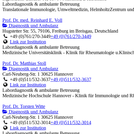
Labordiagnostik & ambulante Betreuung
Translationale Immunologie, Umweltmedizin, HelmholtzZentrum u
Prof. Dr. med. Reinhard E. Voll
Diagnostik und Ambulanz
Hugstetter Str. 55, 79106, Freiburg im Breisgau, Deutschland
+49 (0)761/270-3449
+49 (0)761/270-3449
Link zur Institution
Labordiagnostik & ambulante Betreuung
Medizinische Universitätsklinik - Klinik für Rheumatologie u.Klinis
Prof. Dr. Matthias Stoll
Diagnostik und Ambulanz
Carl-Neuberg-Str. 1 30625 Hannover
+49 (0)511/532-3637
+49 (0)511/532-3637
Link zur Institution
Labordiagnostik & ambulante Betreuung
Medizinische Hochschule Hannover - Klinik für Immunologie und R
Prof. Dr. Torsten Witte
Diagnostik und Ambulanz
Carl-Neuberg-Str. 1 30625 Hannover
+49 (0)511/532-3014
+49 (0)511/532-3014
Link zur Institution
Labordiagnostik & ambulante Betreuung