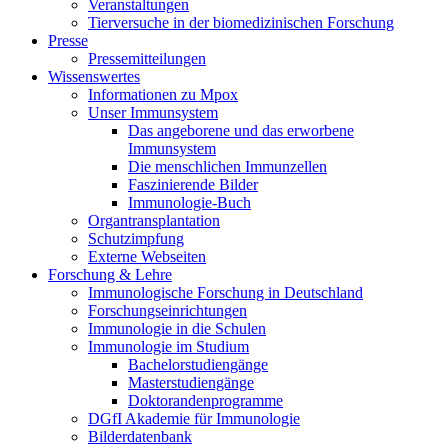
Veranstaltungen
Tierversuche in der biomedizinischen Forschung
Presse
Pressemitteilungen
Wissenswertes
Informationen zu Mpox
Unser Immunsystem
Das angeborene und das erworbene
Immunsystem
Die menschlichen Immunzellen
Faszinierende Bilder
Immunologie-Buch
Organtransplantation
Schutzimpfung
Externe Webseiten
Forschung & Lehre
Immunologische Forschung in Deutschland
Forschungseinrichtungen
Immunologie in die Schulen
Immunologie im Studium
Bachelorstudiengänge
Masterstudiengänge
Doktorandenprogramme
DGfI Akademie für Immunologie
Bilderdatenbank