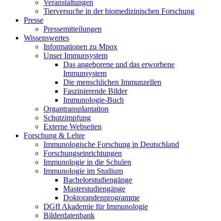
Veranstaltungen
Tierversuche in der biomedizinischen Forschung
Presse
Pressemitteilungen
Wissenswertes
Informationen zu Mpox
Unser Immunsystem
Das angeborene und das erworbene
Immunsystem
Die menschlichen Immunzellen
Faszinierende Bilder
Immunologie-Buch
Organtransplantation
Schutzimpfung
Externe Webseiten
Forschung & Lehre
Immunologische Forschung in Deutschland
Forschungseinrichtungen
Immunologie in die Schulen
Immunologie im Studium
Bachelorstudiengänge
Masterstudiengänge
Doktorandenprogramme
DGfI Akademie für Immunologie
Bilderdatenbank