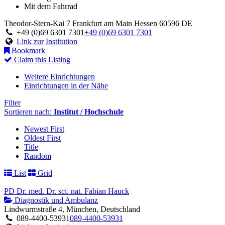
Mit dem Fahrrad
Theodor-Stern-Kai 7
Frankfurt am Main
Hessen
60596
DE
+49 (0)69 6301 7301
+49 (0)69 6301 7301
Link zur Institution
Bookmark
Claim this Listing
Weitere Einrichtungen
Einrichtungen in der Nähe
Filter
Sortieren nach:
Institut / Hochschule
Newest First
Oldest First
Title
Random
List
Grid
PD Dr. med. Dr. sci. nat. Fabian Hauck
Diagnostik und Ambulanz
Lindwurmstraße 4, München, Deutschland
089-4400-53931
089-4400-53931