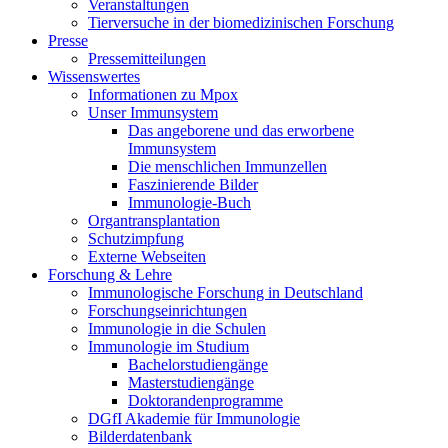
Veranstaltungen
Tierversuche in der biomedizinischen Forschung
Presse
Pressemitteilungen
Wissenswertes
Informationen zu Mpox
Unser Immunsystem
Das angeborene und das erworbene
Immunsystem
Die menschlichen Immunzellen
Faszinierende Bilder
Immunologie-Buch
Organtransplantation
Schutzimpfung
Externe Webseiten
Forschung & Lehre
Immunologische Forschung in Deutschland
Forschungseinrichtungen
Immunologie in die Schulen
Immunologie im Studium
Bachelorstudiengänge
Masterstudiengänge
Doktorandenprogramme
DGfI Akademie für Immunologie
Bilderdatenbank