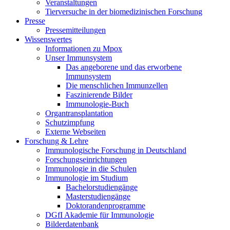
Veranstaltungen
Tierversuche in der biomedizinischen Forschung
Presse
Pressemitteilungen
Wissenswertes
Informationen zu Mpox
Unser Immunsystem
Das angeborene und das erworbene
Immunsystem
Die menschlichen Immunzellen
Faszinierende Bilder
Immunologie-Buch
Organtransplantation
Schutzimpfung
Externe Webseiten
Forschung & Lehre
Immunologische Forschung in Deutschland
Forschungseinrichtungen
Immunologie in die Schulen
Immunologie im Studium
Bachelorstudiengänge
Masterstudiengänge
Doktorandenprogramme
DGfI Akademie für Immunologie
Bilderdatenbank