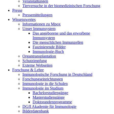
Veranstaltungen
Tierversuche in der biomedizinischen Forschung
Presse
Pressemitteilungen
Wissenswertes
Informationen zu Mpox
Unser Immunsystem
Das angeborene und das erworbene
Immunsystem
Die menschlichen Immunzellen
Faszinierende Bilder
Immunologie-Buch
Organtransplantation
Schutzimpfung
Externe Webseiten
Forschung & Lehre
Immunologische Forschung in Deutschland
Forschungseinrichtungen
Immunologie in die Schulen
Immunologie im Studium
Bachelorstudiengänge
Masterstudiengänge
Doktorandenprogramme
DGfI Akademie für Immunologie
Bilderdatenbank