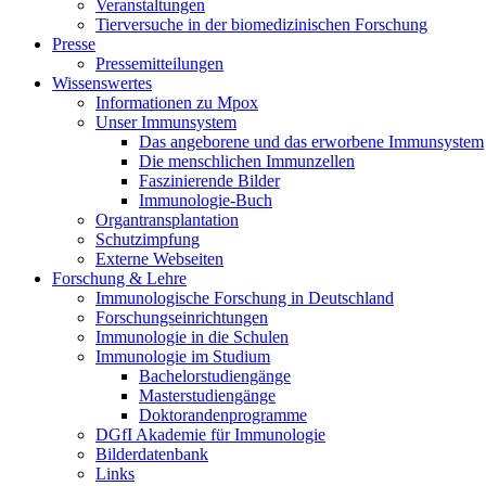
Veranstaltungen
Tierversuche in der biomedizinischen Forschung
Presse
Pressemitteilungen
Wissenswertes
Informationen zu Mpox
Unser Immunsystem
Das angeborene und das erworbene Immunsystem
Die menschlichen Immunzellen
Faszinierende Bilder
Immunologie-Buch
Organtransplantation
Schutzimpfung
Externe Webseiten
Forschung & Lehre
Immunologische Forschung in Deutschland
Forschungseinrichtungen
Immunologie in die Schulen
Immunologie im Studium
Bachelorstudiengänge
Masterstudiengänge
Doktorandenprogramme
DGfI Akademie für Immunologie
Bilderdatenbank
Links