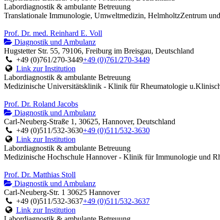
Labordiagnostik & ambulante Betreuung
Translationale Immunologie, Umweltmedizin, HelmholtzZentrum u
Prof. Dr. med. Reinhard E. Voll
Diagnostik und Ambulanz
Hugstetter Str. 55, 79106, Freiburg im Breisgau, Deutschland
+49 (0)761/270-3449
+49 (0)761/270-3449
Link zur Institution
Labordiagnostik & ambulante Betreuung
Medizinische Universitätsklinik - Klinik für Rheumatologie u.Klinis
Prof. Dr. Roland Jacobs
Diagnostik und Ambulanz
Carl-Neuberg-Straße 1, 30625, Hannover, Deutschland
+49 (0)511/532-3630
+49 (0)511/532-3630
Link zur Institution
Labordiagnostik & ambulante Betreuung
Medizinische Hochschule Hannover - Klinik für Immunologie und R
Prof. Dr. Matthias Stoll
Diagnostik und Ambulanz
Carl-Neuberg-Str. 1 30625 Hannover
+49 (0)511/532-3637
+49 (0)511/532-3637
Link zur Institution
Labordiagnostik & ambulante Betreuung