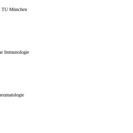
nd TU München
che Immunologie
heumatologie