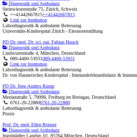
Diagnostik und Ambulanz
Steinwiesenstraße 75, Zürich, Schweiz
++41442667815
++41442667815
Link zur Institution
Labordiagnostik & ambulante Betreuung
Universitäts-Kinderspital Zürich - Eleonorenstiftung
PD Dr. med. Dr. sci. nat. Fabian Hauck
Diagnostik und Ambulanz
Lindwurmstraße 4, München, Deutschland
089-4400-53931
089-4400-53931
Link zur Institution
Labordiagnostik & ambulante Betreuung
Dr. von Haunersches Kinderspital - Immundefektambulanz & Immund
PD Dr. Jörg-Andres Rump
Diagnostik und Ambulanz
Merianstraße 5, 79098, Freiburg im Breisgau, Deutschland
0761-20-22880
0761-20-22880
Labordiagnostik & ambulante Betreuung
Praxis
Prof. Dr. med. Ellen Renner
Diagnostik und Ambulanz
Ingolstädter Landstr. 01, 85764 München, Deutschland