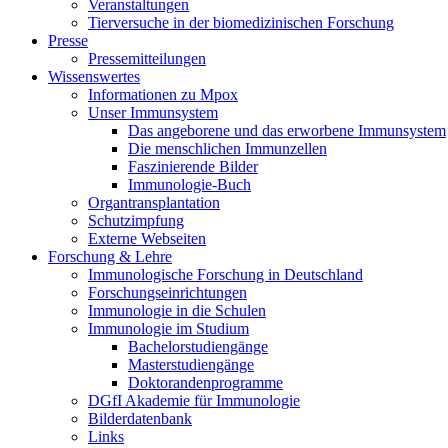
Veranstaltungen
Tierversuche in der biomedizinischen Forschung
Presse
Pressemitteilungen
Wissenswertes
Informationen zu Mpox
Unser Immunsystem
Das angeborene und das erworbene Immunsystem
Die menschlichen Immunzellen
Faszinierende Bilder
Immunologie-Buch
Organtransplantation
Schutzimpfung
Externe Webseiten
Forschung & Lehre
Immunologische Forschung in Deutschland
Forschungseinrichtungen
Immunologie in die Schulen
Immunologie im Studium
Bachelorstudiengänge
Masterstudiengänge
Doktorandenprogramme
DGfI Akademie für Immunologie
Bilderdatenbank
Links