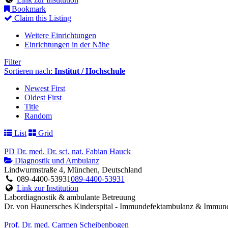
Bookmark
Claim this Listing
Weitere Einrichtungen
Einrichtungen in der Nähe
Filter
Sortieren nach:
Institut / Hochschule
Newest First
Oldest First
Title
Random
List
Grid
PD Dr. med. Dr. sci. nat. Fabian Hauck
Diagnostik und Ambulanz
Lindwurmstraße 4, München, Deutschland
089-4400-53931
089-4400-53931
Link zur Institution
Labordiagnostik & ambulante Betreuung
Dr. von Haunersches Kinderspital - Immundefektambulanz & Immund
Prof. Dr. med. Carmen Scheibenbogen