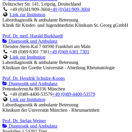
Delitzscher Str. 141, Leipzig, Deutschland
+49 (0)341/909-3604
+49 (0)341/909-3604
Link zur Institution
Labordiagnostik & ambulante Betreuung
Klinik für Kinder- und Jugendmedizin Klinikum St. Georg gGmbH
Prof. Dr. med. Harald Burkhardt
Diagnostik und Ambulanz
Theodor-Stern-Kai 7 60590 Frankfurt am Main
+49 (0)69 6301 7301
+49 (0)69 6301 7301
Link zur Institution
Labordiagnostik & ambulante Betreuung
Klinikum der Goethe Universität - Abteilung Rheumatologie
Prof. Dr. Hendrik Schulze-Koops
Diagnostik und Ambulanz
Pettenkoferstr.8a 80336 München
+49 (0)89-4400-53579
+49 (0)89-4400-53579
Link zur Institution
Labordiagnostik & ambulante Betreuung
Klinikum der Universität München - Rheumaeinheit
Prof. Dr. Stefan Weiner
Diagnostik und Ambulanz
Nordallee 1 54292 Trier