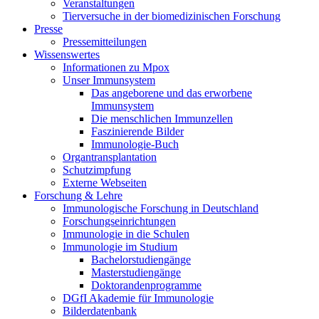
Veranstaltungen
Tierversuche in der biomedizinischen Forschung
Presse
Pressemitteilungen
Wissenswertes
Informationen zu Mpox
Unser Immunsystem
Das angeborene und das erworbene
Immunsystem
Die menschlichen Immunzellen
Faszinierende Bilder
Immunologie-Buch
Organtransplantation
Schutzimpfung
Externe Webseiten
Forschung & Lehre
Immunologische Forschung in Deutschland
Forschungseinrichtungen
Immunologie in die Schulen
Immunologie im Studium
Bachelorstudiengänge
Masterstudiengänge
Doktorandenprogramme
DGfI Akademie für Immunologie
Bilderdatenbank