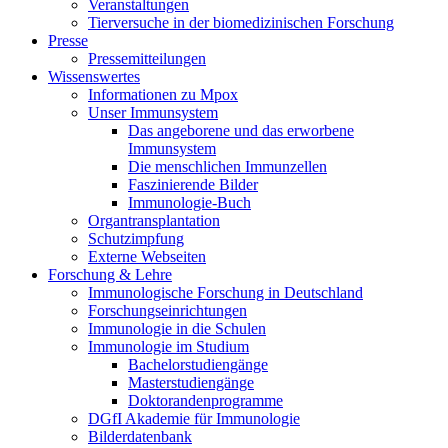
Veranstaltungen
Tierversuche in der biomedizinischen Forschung
Presse
Pressemitteilungen
Wissenswertes
Informationen zu Mpox
Unser Immunsystem
Das angeborene und das erworbene
Immunsystem
Die menschlichen Immunzellen
Faszinierende Bilder
Immunologie-Buch
Organtransplantation
Schutzimpfung
Externe Webseiten
Forschung & Lehre
Immunologische Forschung in Deutschland
Forschungseinrichtungen
Immunologie in die Schulen
Immunologie im Studium
Bachelorstudiengänge
Masterstudiengänge
Doktorandenprogramme
DGfI Akademie für Immunologie
Bilderdatenbank