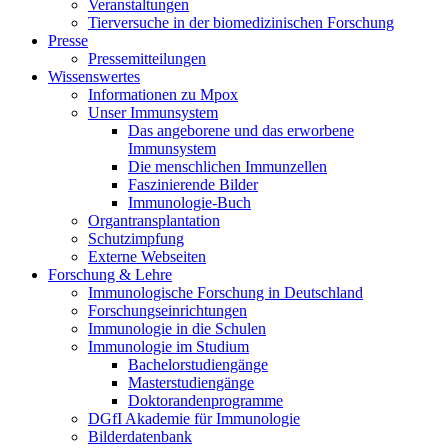
Veranstaltungen
Tierversuche in der biomedizinischen Forschung
Presse
Pressemitteilungen
Wissenswertes
Informationen zu Mpox
Unser Immunsystem
Das angeborene und das erworbene
Immunsystem
Die menschlichen Immunzellen
Faszinierende Bilder
Immunologie-Buch
Organtransplantation
Schutzimpfung
Externe Webseiten
Forschung & Lehre
Immunologische Forschung in Deutschland
Forschungseinrichtungen
Immunologie in die Schulen
Immunologie im Studium
Bachelorstudiengänge
Masterstudiengänge
Doktorandenprogramme
DGfI Akademie für Immunologie
Bilderdatenbank