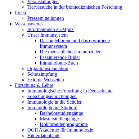
Veranstaltungen
Tierversuche in der biomedizinischen Forschung
Presse
Pressemitteilungen
Wissenswertes
Informationen zu Mpox
Unser Immunsystem
Das angeborene und das erworbene
Immunsystem
Die menschlichen Immunzellen
Faszinierende Bilder
Immunologie-Buch
Organtransplantation
Schutzimpfung
Externe Webseiten
Forschung & Lehre
Immunologische Forschung in Deutschland
Forschungseinrichtungen
Immunologie in die Schulen
Immunologie im Studium
Bachelorstudiengänge
Masterstudiengänge
Doktorandenprogramme
DGfI Akademie für Immunologie
Bilderdatenbank