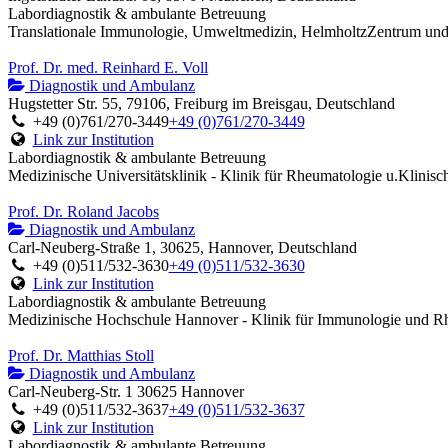
Labordiagnostik & ambulante Betreuung
Translationale Immunologie, Umweltmedizin, HelmholtzZentrum u
Prof. Dr. med. Reinhard E. Voll
Diagnostik und Ambulanz
Hugstetter Str. 55, 79106, Freiburg im Breisgau, Deutschland
+49 (0)761/270-3449
+49 (0)761/270-3449
Link zur Institution
Labordiagnostik & ambulante Betreuung
Medizinische Universitätsklinik - Klinik für Rheumatologie u.Klinis
Prof. Dr. Roland Jacobs
Diagnostik und Ambulanz
Carl-Neuberg-Straße 1, 30625, Hannover, Deutschland
+49 (0)511/532-3630
+49 (0)511/532-3630
Link zur Institution
Labordiagnostik & ambulante Betreuung
Medizinische Hochschule Hannover - Klinik für Immunologie und R
Prof. Dr. Matthias Stoll
Diagnostik und Ambulanz
Carl-Neuberg-Str. 1 30625 Hannover
+49 (0)511/532-3637
+49 (0)511/532-3637
Link zur Institution
Labordiagnostik & ambulante Betreuung