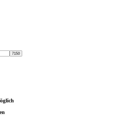
öglich
gen