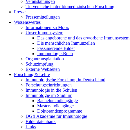
Veranstaltungen
Tierversuche in der biomedizinischen Forschung
Presse
Pressemitteilungen
Wissenswertes
Informationen zu Mpox
Unser Immunsystem
Das angeborene und das erworbene Immunsystem
Die menschlichen Immunzellen
Faszinierende Bilder
Immunologie-Buch
Organtransplantation
Schutzimpfung
Externe Webseiten
Forschung & Lehre
Immunologische Forschung in Deutschland
Forschungseinrichtungen
Immunologie in die Schulen
Immunologie im Studium
Bachelorstudiengänge
Masterstudiengänge
Doktorandenprogramme
DGfI Akademie für Immunologie
Bilderdatenbank
Links