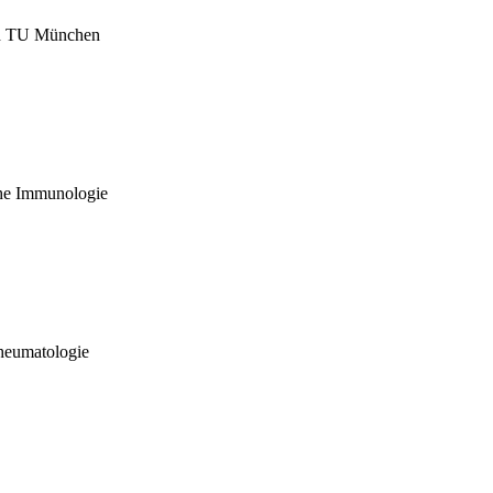
nd TU München
che Immunologie
heumatologie