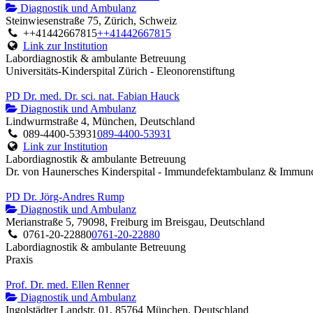
Diagnostik und Ambulanz
Steinwiesenstraße 75, Zürich, Schweiz
++41442667815
++41442667815
Link zur Institution
Labordiagnostik & ambulante Betreuung
Universitäts-Kinderspital Zürich - Eleonorenstiftung
PD Dr. med. Dr. sci. nat. Fabian Hauck
Diagnostik und Ambulanz
Lindwurmstraße 4, München, Deutschland
089-4400-53931
089-4400-53931
Link zur Institution
Labordiagnostik & ambulante Betreuung
Dr. von Haunersches Kinderspital - Immundefektambulanz & Immund
PD Dr. Jörg-Andres Rump
Diagnostik und Ambulanz
Merianstraße 5, 79098, Freiburg im Breisgau, Deutschland
0761-20-22880
0761-20-22880
Labordiagnostik & ambulante Betreuung
Praxis
Prof. Dr. med. Ellen Renner
Diagnostik und Ambulanz
Ingolstädter Landstr. 01, 85764 München, Deutschland