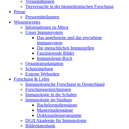
Veranstaltungen
Tierversuche in der biomedizinischen Forschung
Presse
Pressemitteilungen
Wissenswertes
Informationen zu Mpox
Unser Immunsystem
Das angeborene und das erworbene
Immunsystem
Die menschlichen Immunzellen
Faszinierende Bilder
Immunologie-Buch
Organtransplantation
Schutzimpfung
Externe Webseiten
Forschung & Lehre
Immunologische Forschung in Deutschland
Forschungseinrichtungen
Immunologie in die Schulen
Immunologie im Studium
Bachelorstudiengänge
Masterstudiengänge
Doktorandenprogramme
DGfI Akademie für Immunologie
Bilderdatenbank