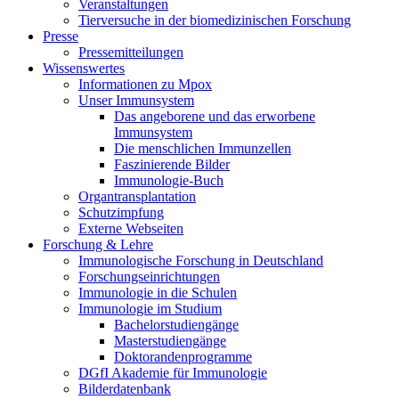
Veranstaltungen
Tierversuche in der biomedizinischen Forschung
Presse
Pressemitteilungen
Wissenswertes
Informationen zu Mpox
Unser Immunsystem
Das angeborene und das erworbene
Immunsystem
Die menschlichen Immunzellen
Faszinierende Bilder
Immunologie-Buch
Organtransplantation
Schutzimpfung
Externe Webseiten
Forschung & Lehre
Immunologische Forschung in Deutschland
Forschungseinrichtungen
Immunologie in die Schulen
Immunologie im Studium
Bachelorstudiengänge
Masterstudiengänge
Doktorandenprogramme
DGfI Akademie für Immunologie
Bilderdatenbank