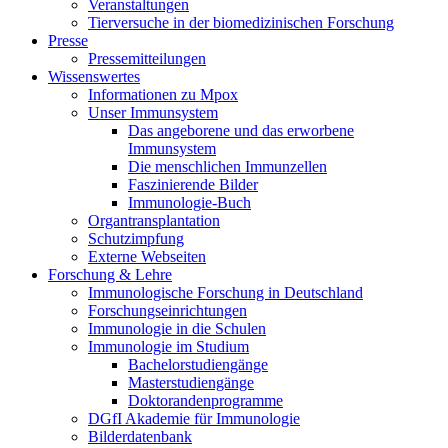
Veranstaltungen
Tierversuche in der biomedizinischen Forschung
Presse
Pressemitteilungen
Wissenswertes
Informationen zu Mpox
Unser Immunsystem
Das angeborene und das erworbene
Immunsystem
Die menschlichen Immunzellen
Faszinierende Bilder
Immunologie-Buch
Organtransplantation
Schutzimpfung
Externe Webseiten
Forschung & Lehre
Immunologische Forschung in Deutschland
Forschungseinrichtungen
Immunologie in die Schulen
Immunologie im Studium
Bachelorstudiengänge
Masterstudiengänge
Doktorandenprogramme
DGfI Akademie für Immunologie
Bilderdatenbank