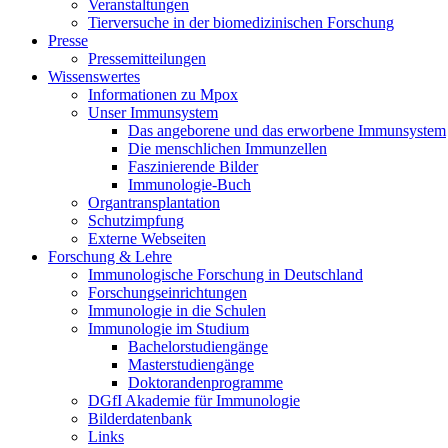
Veranstaltungen
Tierversuche in der biomedizinischen Forschung
Presse
Pressemitteilungen
Wissenswertes
Informationen zu Mpox
Unser Immunsystem
Das angeborene und das erworbene Immunsystem
Die menschlichen Immunzellen
Faszinierende Bilder
Immunologie-Buch
Organtransplantation
Schutzimpfung
Externe Webseiten
Forschung & Lehre
Immunologische Forschung in Deutschland
Forschungseinrichtungen
Immunologie in die Schulen
Immunologie im Studium
Bachelorstudiengänge
Masterstudiengänge
Doktorandenprogramme
DGfI Akademie für Immunologie
Bilderdatenbank
Links